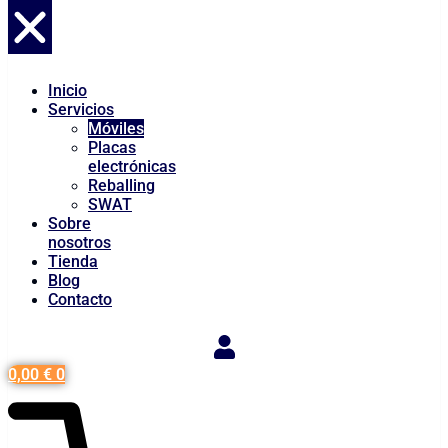
Inicio
Servicios
Móviles
Placas
electrónicas
Reballing
SWAT
Sobre
nosotros
Tienda
Blog
Contacto
0,00
€
0