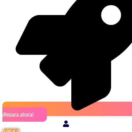
¡Repara ahora!
0,00
€
0