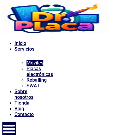
Inicio
Servicios
Móviles
Placas
electrónicas
Reballing
SWAT
Sobre
nosotros
Tienda
Blog
Contacto