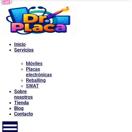
Cart
Inicio
Servicios
Móviles
Placas
electrónicas
Reballing
SWAT
Sobre
nosotros
Tienda
Blog
Contacto