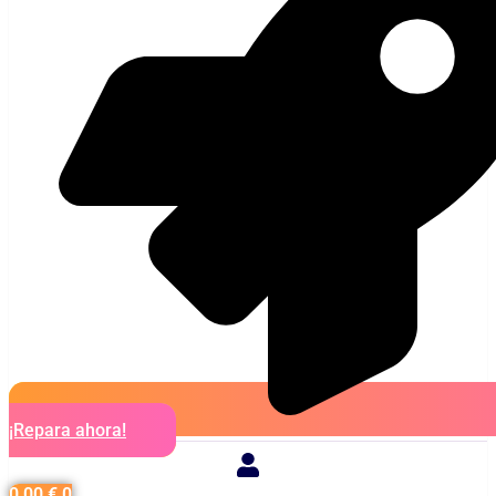
¡Repara ahora!
0,00
€
0