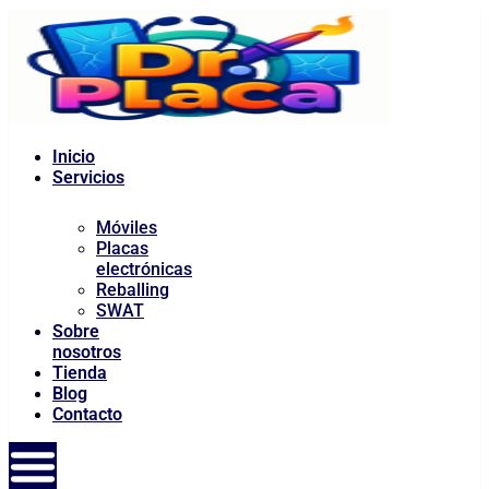
al
contenido
Inicio
Servicios
Móviles
Placas
electrónicas
Reballing
SWAT
Sobre
nosotros
Tienda
Blog
Contacto