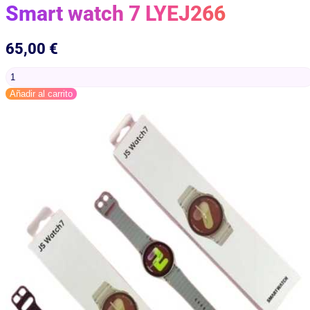
Smart watch 7 LYEJ266
65,00
€
Smart
watch
Añadir al carrito
7
LYEJ266
cantidad