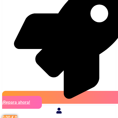
¡Repara ahora!
0,00
€
0