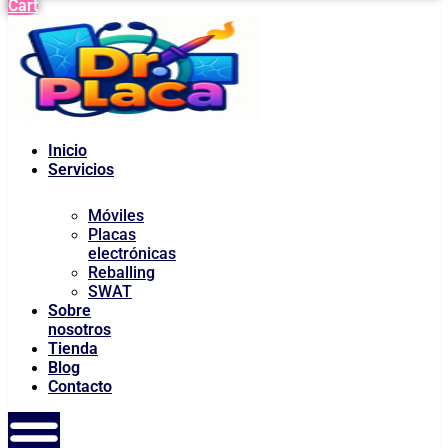
Cart
Inicio
Servicios
Móviles
Placas
electrónicas
Reballing
SWAT
Sobre
nosotros
Tienda
Blog
Contacto