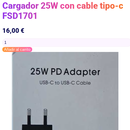
Cargador 25W con cable tipo-c
FSD1701
16,00
€
Cargador
25W
Añadir al carrito
con
cable
tipo-
c
FSD1701
cantidad