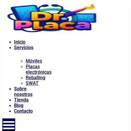
al
contenido
Inicio
Servicios
Móviles
Placas
electrónicas
Reballing
SWAT
Sobre
nosotros
Tienda
Blog
Contacto