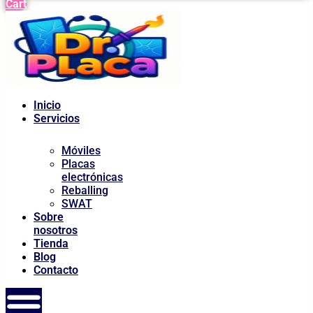
Cart
Inicio
Servicios
Móviles
Placas
electrónicas
Reballing
SWAT
Sobre
nosotros
Tienda
Blog
Contacto