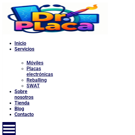
al
contenido
Inicio
Servicios
Móviles
Placas
electrónicas
Reballing
SWAT
Sobre
nosotros
Tienda
Blog
Contacto