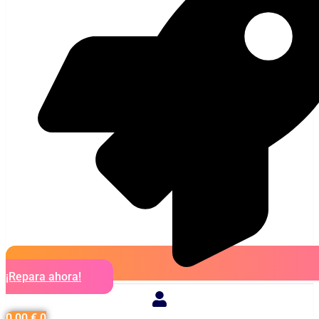
¡Repara ahora!
0,00
€
0