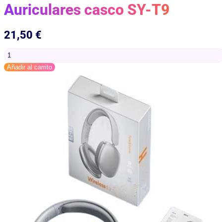
Auriculares casco SY-T9
21,50
€
Auriculares
casco
Añadir al carrito
SY-
T9
cantidad