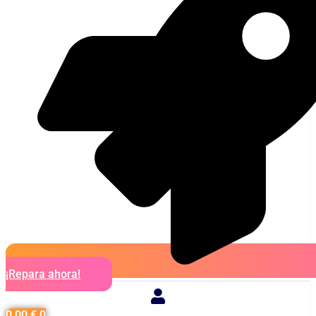
¡Repara ahora!
0,00
€
0