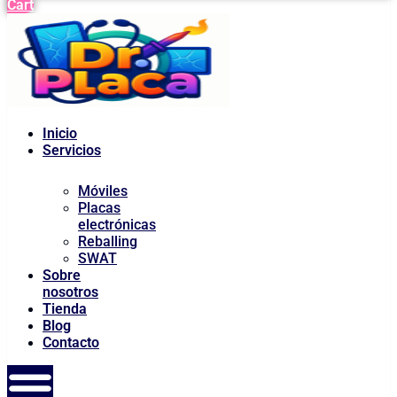
Cart
Inicio
Servicios
Móviles
Placas
electrónicas
Reballing
SWAT
Sobre
nosotros
Tienda
Blog
Contacto