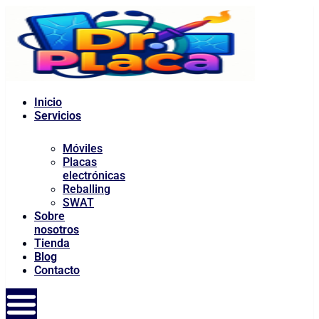
al
contenido
Inicio
Servicios
Móviles
Placas
electrónicas
Reballing
SWAT
Sobre
nosotros
Tienda
Blog
Contacto