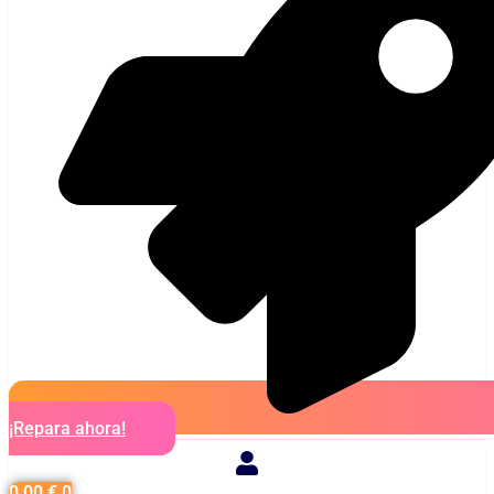
¡Repara ahora!
0,00
€
0