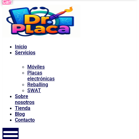
Cart
Inicio
Servicios
Móviles
Placas
electrónicas
Reballing
SWAT
Sobre
nosotros
Tienda
Blog
Contacto