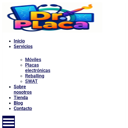
al
contenido
Inicio
Servicios
Móviles
Placas
electrónicas
Reballing
SWAT
Sobre
nosotros
Tienda
Blog
Contacto